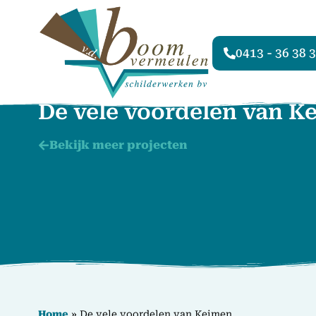
0413 - 36 38 
De vele voordelen van K
Bekijk meer projecten
Home
»
De vele voordelen van Keimen