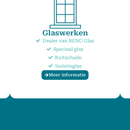
Glaswerken
Dealer van BENG Glas
Speciaal glas
Ruitschade
Isolatieglas
Meer informatie