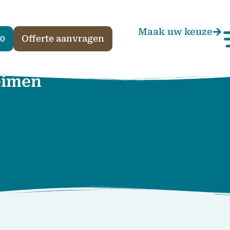
Maak uw keuze
30
Offerte aanvragen
eimen