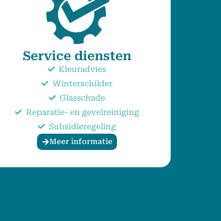
Service diensten
Kleuradvies
Winterschilder
Glasschade
Reparatie- en gevelreiniging
Subsidieregeling
Meer informatie